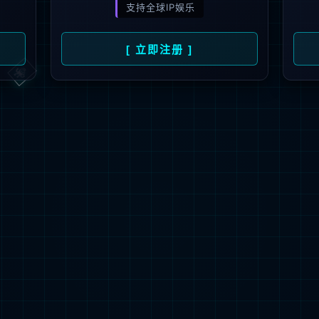
高端处理器芯片封测基地在苏州启动
时间：
2016-05-04
理器芯片封测基地启动仪式在苏州举行。
理器芯片封测基地启动仪式在苏州举行。
了收购AMD苏州及AMD槟城各85%股权的交割工作。壹号娱乐作为
新的合资公司拟命名为通富超威，商标为TF-AMD。这是在国家集成
，也标志着高端处理器芯片封测基地正式启动。
片封测合作平台，得益于国家科技重大专项一直以来给予企业的支