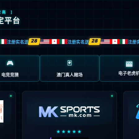
首页
关于我们
公司动态
产品技术
质保